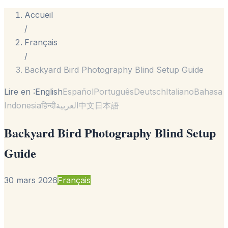
Accueil
/
Français
/
Backyard Bird Photography Blind Setup Guide
Lire en :
English
Español
Português
Deutsch
Italiano
Bahasa
Indonesia
हिन्दी
العربية
中文
日本語
Backyard Bird Photography Blind Setup
Guide
30 mars 2026
Français