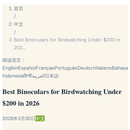
首页
/
中文
/
Best Binoculars for Birdwatching Under $200 in
202
...
阅读语言：
English
Español
Français
Português
Deutsch
Italiano
Bahasa
Indonesia
हिन्दी
العربية
日本語
Best Binoculars for Birdwatching Under
$200 in 2026
2026年3月30日
中文