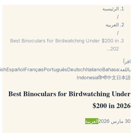
الرئيسية
/
العربية
/
Best Binoculars for Birdwatching Under $200 in
...
202
ة:
Bahasa
Italiano
Deutsch
Português
Français
Español
English
Indonesia
हिन्दी
中文
日
Best Binoculars for Birdwatching Un
$200 in 2
العربية