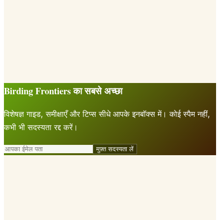
Birding Frontiers का सबसे अच्छा
विशेषज्ञ गाइड, समीक्षाएँ और टिप्स सीधे आपके इनबॉक्स में। कोई स्पैम नहीं,
कभी भी सदस्यता रद्द करें।
मुफ़्त सदस्यता लें