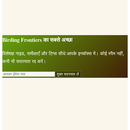
Birding Frontiers का सबसे अच्छा
विशेषज्ञ गाइड, समीक्षाएँ और टिप्स सीधे आपके इनबॉक्स में। कोई स्पैम नहीं,
कभी भी सदस्यता रद्द करें।
मुफ़्त सदस्यता लें